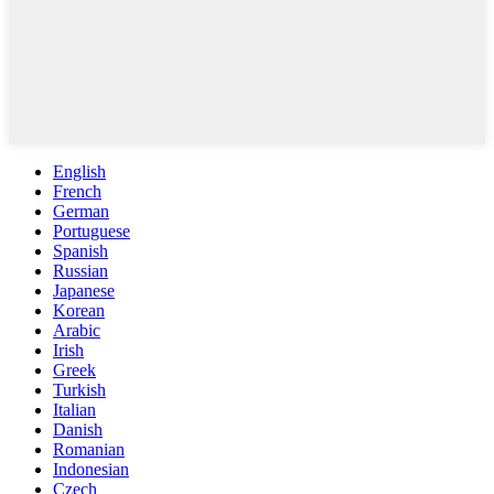
English
French
German
Portuguese
Spanish
Russian
Japanese
Korean
Arabic
Irish
Greek
Turkish
Italian
Danish
Romanian
Indonesian
Czech