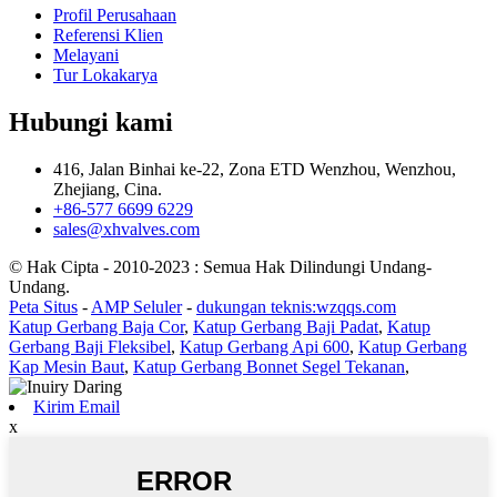
Profil Perusahaan
Referensi Klien
Melayani
Tur Lokakarya
Hubungi kami
416, Jalan Binhai ke-22, Zona ETD Wenzhou, Wenzhou,
Zhejiang, Cina.
+86-577 6699 6229
sales@xhvalves.com
© Hak Cipta - 2010-2023 : Semua Hak Dilindungi Undang-
Undang.
Peta Situs
-
AMP Seluler
-
dukungan teknis:wzqqs.com
Katup Gerbang Baja Cor
,
Katup Gerbang Baji Padat
,
Katup
Gerbang Baji Fleksibel
,
Katup Gerbang Api 600
,
Katup Gerbang
Kap Mesin Baut
,
Katup Gerbang Bonnet Segel Tekanan
,
Kirim Email
x