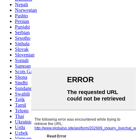
Nepali
Norwegian
Pashto
Persian
Punjabi
Serbian
Sesotho
Sinhala
Slovak
Slovenian
Somali
Samoan
Scots Gaelic
Shona
Sindhi
Sundanese
Swahili
Tajik
Tamil
Telugu
Thai
Ukrainian
Urdu
Uzbek
Vietnamese