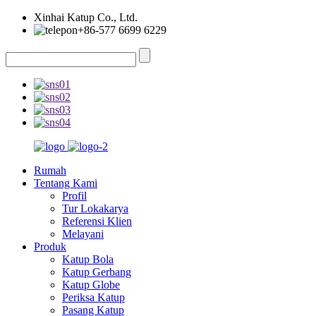
Xinhai Katup Co., Ltd.
+86-577 6699 6229
Rumah
Tentang Kami
Profil
Tur Lokakarya
Referensi Klien
Melayani
Produk
Katup Bola
Katup Gerbang
Katup Globe
Periksa Katup
Pasang Katup